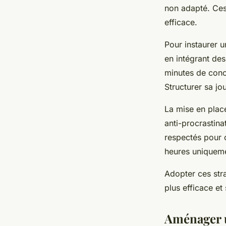
Inès
•
19 janvier 2026
•
4 min de lecture
non adapté. Ces
efficace.
Pour instaurer u
en intégrant de
minutes de conce
Structurer sa jo
La mise en place
anti-procrastina
respectés pour c
heures uniquemen
Adopter ces
str
plus efficace et
Aménager u