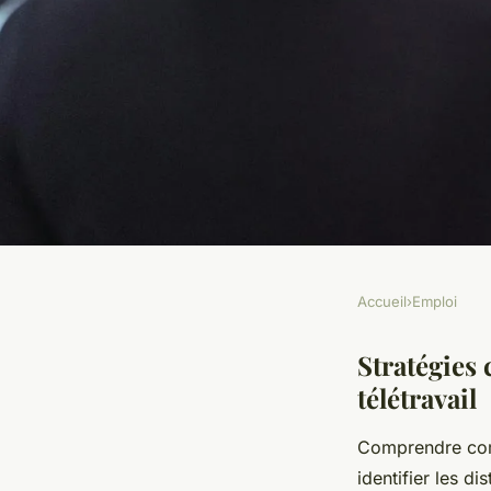
Accueil
›
Emploi
EMPLOI
Éviter la procrastin
Stratégies 
télétravail
emploi à domicile
Comprendre c
identifier les d