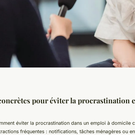
ation dans un
concrètes pour éviter la procrastination 
omment
éviter la procrastination dans un emploi à domicile
c
istractions fréquentes : notifications, tâches ménagères ou 