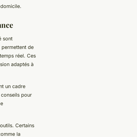
 domicile.
tance
é sont
t permettent de
 temps réel. Ces
ssion adaptés à
nt un cadre
 conseils pour
ie
outils. Certains
 comme la