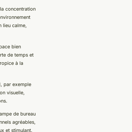
 la concentration
 environnement
n lieu calme,
space bien
rte de temps et
ropice à la
al, par exemple
on visuelle,
ons.
 lampe de bureau
nnels agréables,
x et stimulant.