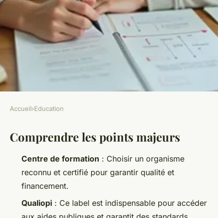
Accueil
›
Education
EDUCATION
Comprendre les points majeurs
Trouver la formation qui
correspond à son projet
Centre de formation
: Choisir un organisme
reconnu et certifié pour garantir qualité et
Pierrick
•
06/07/2026 08:04
•
10 min de lecture
financement.
Qualiopi
: Ce label est indispensable pour accéder
aux aides publiques et garantit des standards