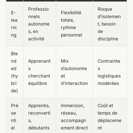
Professio
Risque
E-
Flexibilité
nnels
d’isolemen
lea
totale,
autonome
t, besoin
rni
rythme
s, en
de
ng
personnel
activité
discipline
Ble
nd
Apprenant
Mix
Contrainte
ed
s
d’autonomie
s
(hy
cherchant
et
logistiques
bri
équilibre
d’interaction
modérées
de)
Pré
Apprentis,
Immersion,
Coût et
se
reconverti
réseau,
temps de
nti
s,
accompagn
déplaceme
el
débutants
ement direct
nt