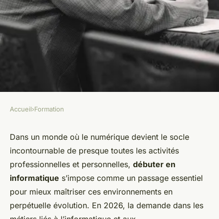
Accueil
›
Formation
FORMATION
Formation en informatique :
Dans un monde où le numérique devient le socle
incontournable de presque toutes les activités
les clés pour bien débuter
professionnelles et personnelles,
débuter en
informatique
s’impose comme un passage essentiel
Victor
•
23 février 2026
•
13 min de lecture
pour mieux maîtriser ces environnements en
perpétuelle évolution. En 2026, la demande dans les