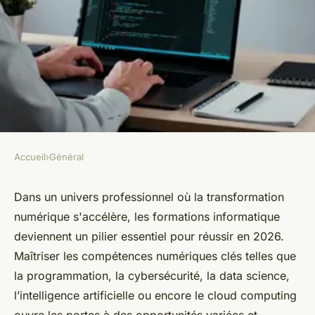
Accueil
›
Général
GÉNÉRAL
Les meilleures formations en
Dans un univers professionnel où la transformation
numérique s'accélère, les formations informatique
informatique pour réussir en
deviennent un pilier essentiel pour réussir en 2026.
2026
Maîtriser les compétences numériques clés telles que
la programmation, la cybersécurité, la data science,
Charles
•
23 février 2026
•
9 min de lecture
l’intelligence artificielle ou encore le cloud computing