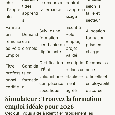
che
le recours à
contrat
t des
selon la
d’appre
l’alternance
d’apprenti
apprenti
taille et
ntis
ssage
s
secteur
Formati
Inscrit à
Suivi d’une
Allocation
on
Demand
Pôle
formation
formation
rémunér
eurs
Emploi,
certifiante ou
prise en
ée Pôle
d’emploi
projet
diplômante
charge
Emploi
validé
Certification
Inscriptio
Reconnaiss
Titre
Candida
d’État
n dans un
ance
professi
ts en
validant une
établisse
officielle et
onnel
formatio
compétence
ment
employabilit
certifié
n
spécifique
agréé
é accrue
Simulateur : Trouvez la formation
emploi idéale pour 2026
Cet outil vous aide à identifier rapidement les