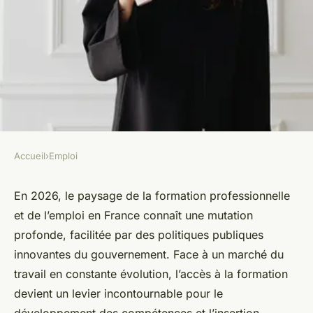
Accueil
›
Emploi
EMPLOI
Formation emploi gouv fr :
En 2026, le paysage de la formation professionnelle
et de l’emploi en France connaît une mutation
comment accéder aux
profonde, facilitée par des politiques publiques
meilleures opportunités en
innovantes du gouvernement. Face à un marché du
2026
travail en constante évolution, l’accès à la formation
devient un levier incontournable pour le
Inès
•
23 février 2026
•
10 min de lecture