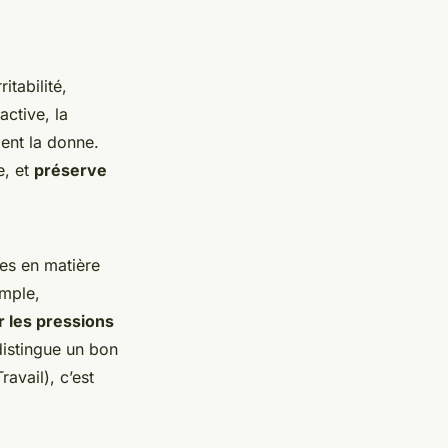
itabilité,
active, la
gent la donne.
e, et
préserve
es en matière
emple,
r les pressions
distingue un bon
avail), c’est