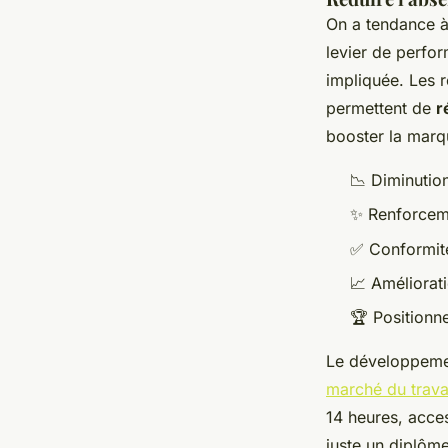
On a tendance à 
levier de perfo
impliquée. Les 
permettent de
r
booster la marq
📉 Diminutio
✨ Renforceme
✅ Conformité
📈 Améliorati
🏆 Positionn
Le développeme
marché du trava
14 heures, acces
juste un diplôme