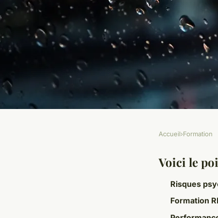
Accueil
›
Formation
FORMATION
Top formations pour
Voici le poi
Risques psy
risques psychosocia
Formation R
Performance