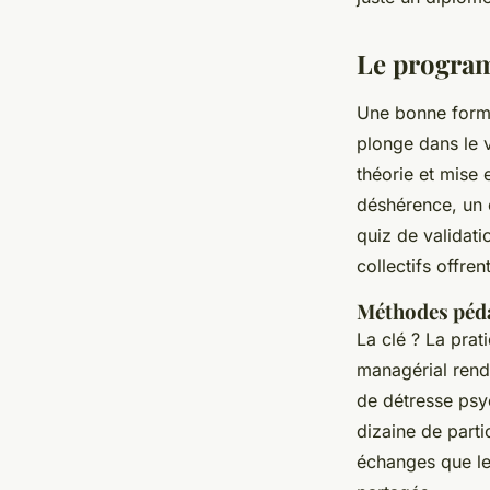
Le program
Une bonne forma
plonge dans le v
théorie et mise 
déshérence, un c
quiz de validati
collectifs offre
Méthodes péda
La clé ? La prat
managérial rend
de détresse psyc
dizaine de part
échanges que les