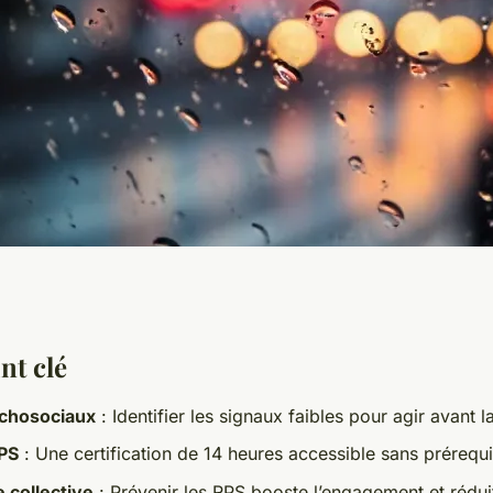
 maîtriser les
nt clé
chosociaux
: Identifier les signaux faibles pour agir avant l
ux à toulouse
PS
: Une certification de 14 heures accessible sans prérequ
 collective
: Prévenir les RPS booste l’engagement et rédui