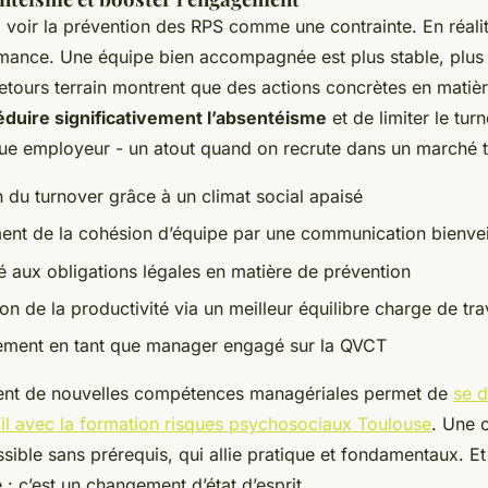
voir la prévention des RPS comme une contrainte. En réalit
rmance. Une équipe bien accompagnée est plus stable, plus 
retours terrain montrent que des actions concrètes en matiè
éduire significativement l’absentéisme
et de limiter le tur
ue employeur - un atout quand on recrute dans un marché 
n du turnover grâce à un climat social apaisé
nt de la cohésion d’équipe par une communication bienvei
 aux obligations légales en matière de prévention
on de la productivité via un meilleur équilibre charge de trav
ement en tant que manager engagé sur la QVCT
nt de nouvelles compétences managériales permet de
se d
il avec la formation risques psychosociaux Toulouse
. Une c
sible sans prérequis, qui allie pratique et fondamentaux. Et
 : c’est un changement d’état d’esprit.