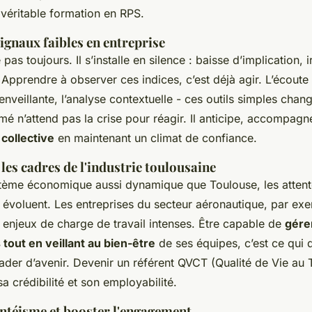
véritable formation en RPS.
 signaux faibles en entreprise
pas toujours. Il s’installe en silence : baisse d’implication, irr
 Apprendre à observer ces indices, c’est déjà agir. L’écoute 
enveillante, l’analyse contextuelle - ces outils simples chan
é n’attend pas la crise pour réagir. Il anticipe, accompagn
collective
en maintenant un climat de confiance.
les cadres de l'industrie toulousaine
ème économique aussi dynamique que Toulouse, les attent
voluent. Les entreprises du secteur aéronautique, par ex
 enjeux de charge de travail intenses. Être capable de
gére
 tout en veillant au bien-être
de ses équipes, c’est ce qui 
der d’avenir. Devenir un référent QVCT (Qualité de Vie au Tr
sa crédibilité et son employabilité.
entéisme et booster l'engagement