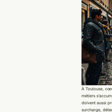
À Toulouse, cœur
métiers s’accumu
doivent aussi p
surcharge, détec