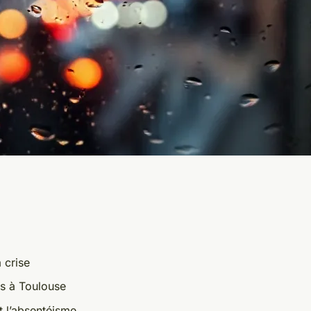
a crise
is à Toulouse
t l’absentéisme