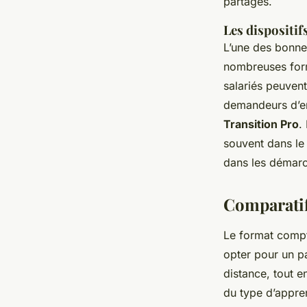
partagés.
Les dispositif
L’une des bonne
nombreuses form
salariés peuven
demandeurs d’e
Transition Pro
.
souvent dans le
dans les démarc
Comparatif
Le format compt
opter pour un pa
distance, tout e
du type d’appre