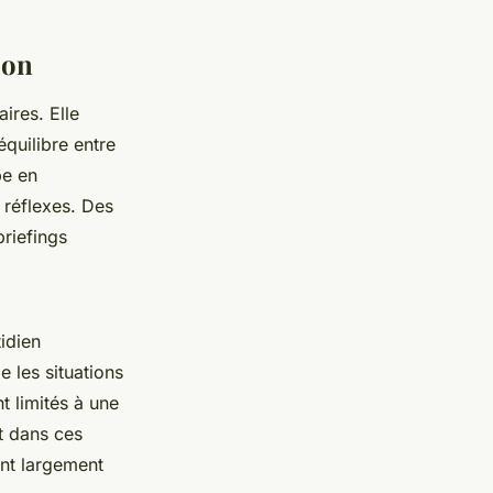
ion
ires. Elle
équilibre entre
pe en
 réflexes. Des
briefings
idien
 les situations
t limités à une
t dans ces
ont largement