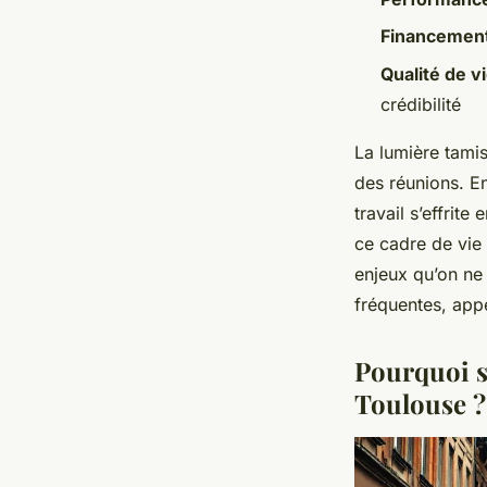
Anastase
•
03/07/2026 08:14
•
10 min de lecture
Financemen
Qualité de vi
crédibilité
La lumière tamis
des réunions. En
travail s’effri
ce cadre de vie 
enjeux qu’on ne 
fréquentes, appe
Pourquoi s
Toulouse ?