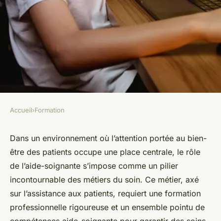
Accueil
›
Formation
FORMATION
Formation aide soignante :
Dans un environnement où l’attention portée au bien-
être des patients occupe une place centrale, le rôle
tout savoir pour bien débuter
de l’aide-soignante s’impose comme un pilier
incontournable des métiers du soin. Ce métier, axé
Victor
•
23 février 2026
•
9 min de lecture
sur l’assistance aux patients, requiert une formation
professionnelle rigoureuse et un ensemble pointu de