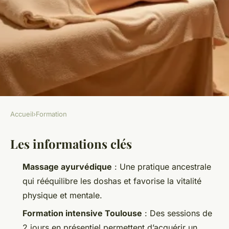
Accueil
›
Formation
FORMATION
Les informations clés
Découvrez comment la
formation massage
Massage ayurvédique
: Une pratique ancestrale
ayurvédique transforme votre
qui rééquilibre les doshas et favorise la vitalité
bien-être à Toulouse
physique et mentale.
Formation intensive Toulouse
: Des sessions de
Anastase
•
11/06/2026 09:38
•
10 min de lecture
2 jours en présentiel permettent d’acquérir un