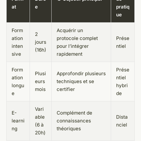
at
e
pratiq
ue
Form
Acquérir un
2
ation
protocole complet
Prése
jours
inten
pour l’intégrer
ntiel
(16h)
sive
rapidement
Form
Prése
Plusi
Approfondir plusieurs
ation
ntiel
eurs
techniques et se
longu
hybri
mois
certifier
e
de
Vari
E-
Complément de
able
Dista
learni
connaissances
(6 à
nciel
ng
théoriques
20h)