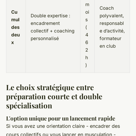
m
Coach
Cu
oi
Double expertise :
polyvalent,
mul
s
encadrement
responsabl
des
(
collectif + coaching
e d’activité,
deu
4
personnalisé
formateur
x
6
en club
2
h
)
Le choix stratégique entre
préparation courte et double
spécialisation
L'option unique pour un lancement rapide
Si vous avez une orientation claire - encadrer des
cours collectifs ou vous lancer en musculation -