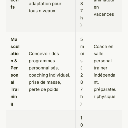
adaptation pour
8
fs
en
tous niveaux
7
vacances
h
)
Mu
5
scul
m
Coach en
atio
Concevoir des
oi
salle,
n &
programmes
s
personal
Per
personnalisés,
(
trainer
son
coaching individuel,
2
indépenda
al
prise de masse,
8
nt,
Trai
perte de poids
7
préparateu
nin
h
r physique
g
)
1
0