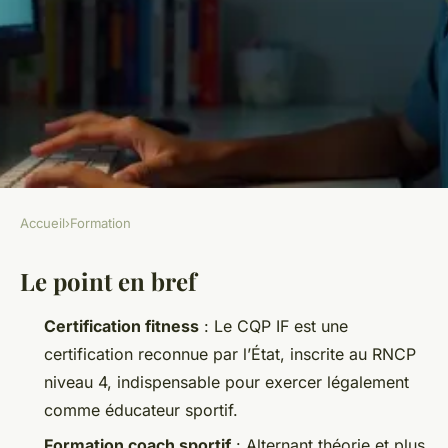
Accueil
›
Formation
FORMATION
Le point en bref
Pourquoi obtenir un cqp if
peut changer votre carrière
Certification fitness
: Le CQP IF est une
sportive
certification reconnue par l’État, inscrite au RNCP
niveau 4, indispensable pour exercer légalement
Anastase
•
19/06/2026 07:45
•
8 min de lecture
comme éducateur sportif.
Formation coach sportif
: Alternant théorie et plus