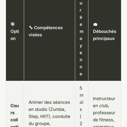
u
r
é
🎯
e
💼
🔧 Compétences
Opti
m
Débouchés
visées
on
o
principaux
y
e
n
n
e
5
m
Instructeur
Animer des séances
oi
Cou
en club,
en studio (Zumba,
s
rs
professeur
Step, HIIT), conduite
(
coll
de fitness,
du groupe,
2
ecti
animateur